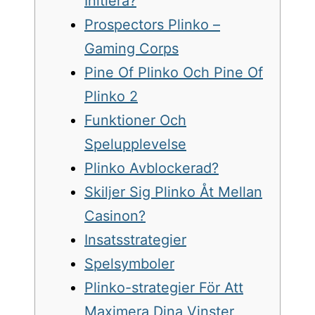
Initiera?
Prospectors Plinko –
Gaming Corps
Pine Of Plinko Och Pine Of
Plinko 2
Funktioner Och
Spelupplevelse
Plinko Avblockerad?
Skiljer Sig Plinko Åt Mellan
Casinon?
Insatsstrategier
Spelsymboler
Plinko-strategier För Att
Maximera Dina Vinster