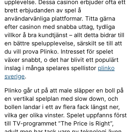
upplevelse. Dessa casinon erbjuder ofta ett
brett erbjudanden av spel å
användarvänliga plattformar. Titta gärna
efter casinon med snabba uttag, tydliga
villkor å bra kundtjänst – allt detta bidrar till
en bättre spelupplevelse, särskilt se till att
du vill prova Plinko. Intresset för spelet
växer snabbt, o det har blivit ett populärt
inslag i många spelares spellistor
plinko
sverige
.
Plinko går ut på att male släpper en boll på
en vertikal spelplan med slow down, och
bollen landar i ett av flera fack längst ner,
vilka ger olika vinster. Spelet uppfanns först
till TV-programmet ”The Price is Right”,
adult men har tack vare ny teknologi även