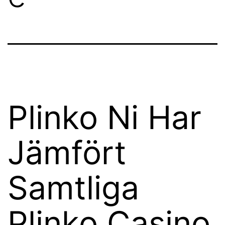
Plinko Ni Har
Jämfört
Samtliga
Plinko Casino