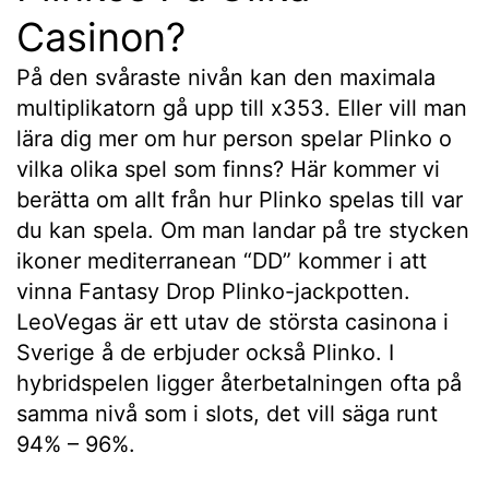
Casinon?
På den svåraste nivån kan den maximala
multiplikatorn gå upp till x353. Eller vill man
lära dig mer om hur person spelar Plinko o
vilka olika spel som finns? Här kommer vi
berätta om allt från hur Plinko spelas till var
du kan spela. Om man landar på tre stycken
ikoner mediterranean “DD” kommer i att
vinna Fantasy Drop Plinko-jackpotten.
LeoVegas är ett utav de största casinona i
Sverige å de erbjuder också Plinko. I
hybridspelen ligger återbetalningen ofta på
samma nivå som i slots, det vill säga runt
94% – 96%.