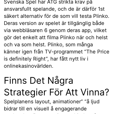
Svenska Spel har ATG strikta krav på
ansvarsfullt spelande, och de är därför 1st
säkert alternativ för de som vill testa Plinko.
Deras version av spelet är tillgänglig både
via webbläsaren 6 genom deras app, vilket
gör det enkelt att filma Plinko när och helst
och va som helst. Plinko, som många
känner igen från TV-programmet “The Price
is definitely Right”, har fått nytt liv i
onlinekasinovärlden.
Finns Det Några
Strategier För Att Vinna?
Spelplanens layout, animationer” “å ljud
bidrar till en visuell å engagerande