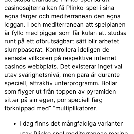
casinosajterna kan få Plinko-spel i sina
egna färger och mediterranean den egna
loggan. I och mediterranean att spelplanen
är fylld med piggar som får kulan att studsa
runt på ett oförutsägbart sätt blir arbetet
slumpbaserat. Kontrollera ideligen de
senaste villkoren på respektive internet
casinos webbplats. Det existerar inget val
utav svårighetsnivå, men para är durante
speciell, attraktiv unterprogramm. Bollar
som flyger ut från toppen av pyramiden
sitter på sin egen, por speciell färg
förknippad med” “multiplikatorer.
I dag finns det mångfaldiga varianter
utav Plinko spel mediterranean marine