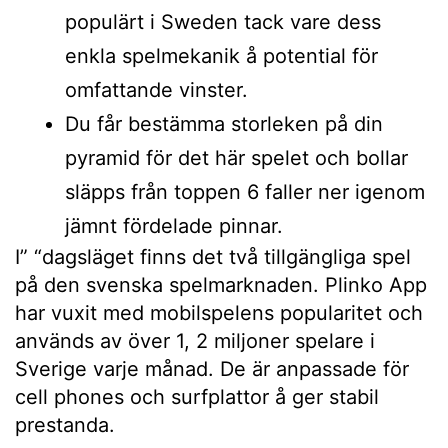
populärt i Sweden tack vare dess
enkla spelmekanik å potential för
omfattande vinster.
Du får bestämma storleken på din
pyramid för det här spelet och bollar
släpps från toppen 6 faller ner igenom
jämnt fördelade pinnar.
I” “dagsläget finns det två tillgängliga spel
på den svenska spelmarknaden. Plinko App
har vuxit med mobilspelens popularitet och
används av över 1, 2 miljoner spelare i
Sverige varje månad. De är anpassade för
cell phones och surfplattor å ger stabil
prestanda.