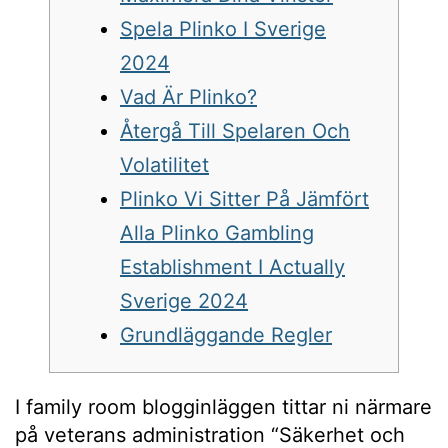
Spela Plinko I Sverige
2024
Vad Är Plinko?
Återgå Till Spelaren Och
Volatilitet
Plinko Vi Sitter På Jämfört
Alla Plinko Gambling
Establishment I Actually
Sverige 2024
Grundläggande Regler
I family room blogginläggen tittar ni närmare
på veterans administration “Säkerhet och