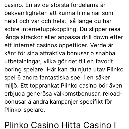
casino. En av de största fördelarna är
bekvämligheten att kunna filma när som
helst och var och helst, så länge du har
sobre internetuppkoppling. Du slipper resa
långa sträckor eller anpassa drill down efter
ett internet casinos öppettider. Verde är
känt för sina attraktiva bonusar o snabba
utbetalningar, vilka gör det till en favorit
boring spelare. Här kan du njuta utav Plinko
spel 6 andra fantastiska spel i en säker
miljö. Ett topprankat Plinko casino bör även
erbjuda generösa välkomstbonusar, reload-
bonusar å andra kampanjer specifikt för
Plinko-spelare.
Plinko Casino Hitta Casino I