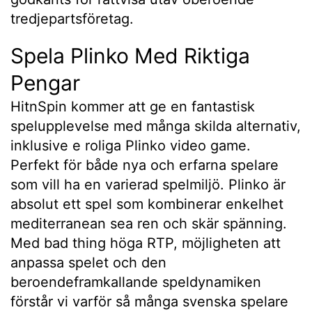
tredjepartsföretag.
Spela Plinko Med Riktiga
Pengar
HitnSpin kommer att ge en fantastisk
spelupplevelse med många skilda alternativ,
inklusive e roliga Plinko video game.
Perfekt för både nya och erfarna spelare
som vill ha en varierad spelmiljö. Plinko är
absolut ett spel som kombinerar enkelhet
mediterranean sea ren och skär spänning.
Med bad thing höga RTP, möjligheten att
anpassa spelet och den
beroendeframkallande speldynamiken
förstår vi varför så många svenska spelare