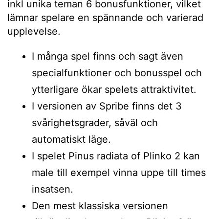
inkl unika teman 6 bonusfunktioner, vilket
lämnar spelare en spännande och varierad
upplevelse.
I många spel finns och sagt även
specialfunktioner och bonusspel och
ytterligare ökar spelets attraktivitet.
I versionen av Spribe finns det 3
svårighetsgrader, såväl och
automatiskt läge.
I spelet Pinus radiata of Plinko 2 kan
male till exempel vinna uppe till times
insatsen.
Den mest klassiska versionen