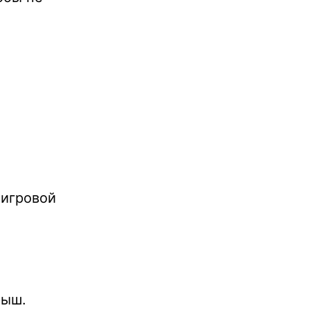
 игровой
рыш.