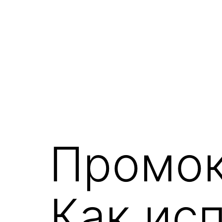
Промок
Как ис