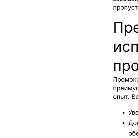
пропуст
Пр
ис
пр
Промоко
преимущ
опыт. В
Ув
До
об