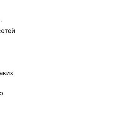
.
сетей
аких
ю