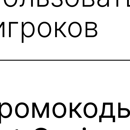
игроков
ромокод