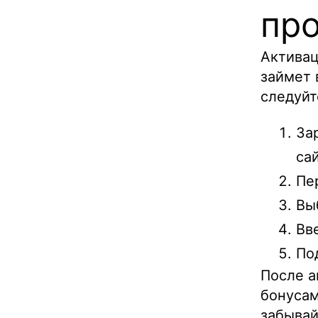
про
Активац
займет 
следуйт
За
сай
Пе
Вы
Вв
По
После а
бонусам
забывай