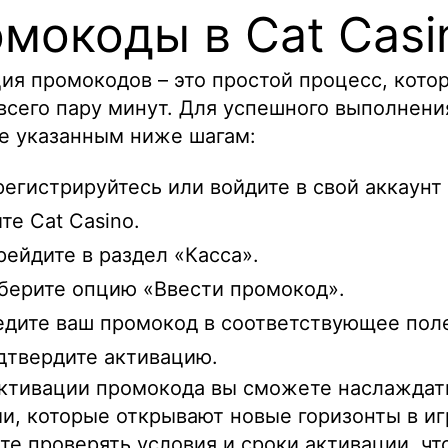
мокоды в Cat Casi
ия промокодов – это простой процесс, кото
всего пару минут. Для успешного выполнени
е указанным ниже шагам:
регистрируйтесь или войдите в свой аккаунт
те Cat Casino.
рейдите в раздел «Касса».
берите опцию «Ввести промокод».
едите ваш промокод в соответствующее пол
дтвердите активацию.
ктивации промокода вы сможете наслаждат
и, которые открывают новые горизонты в иг
те проверять условия и сроки активации, чт