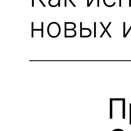
новых 
П