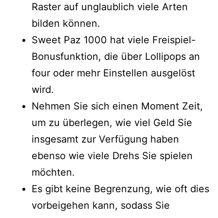
Raster auf unglaublich viele Arten
bilden können.
Sweet Paz 1000 hat viele Freispiel-
Bonusfunktion, die über Lollipops an
four oder mehr Einstellen ausgelöst
wird.
Nehmen Sie sich einen Moment Zeit,
um zu überlegen, wie viel Geld Sie
insgesamt zur Verfügung haben
ebenso wie viele Drehs Sie spielen
möchten.
Es gibt keine Begrenzung, wie oft dies
vorbeigehen kann, sodass Sie