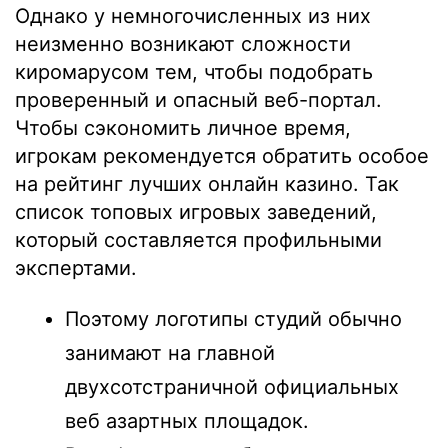
Однако у немногочисленных из них
неизменно возникают сложности
киромарусом тем, чтобы подобрать
проверенный и опасный веб-портал.
Чтобы сэкономить личное время,
игрокам рекомендуется обратить особое
на рейтинг лучших онлайн казино. Так
список топовых игровых заведений,
который составляется профильными
экспертами.
Поэтому логотипы студий обычно
занимают на главной
двухсотстраничной официальных
веб азартных площадок.