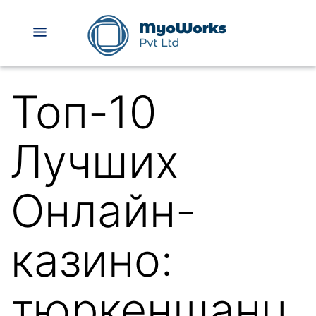
Топ-10
Лучших
Онлайн-
казино:
тюркеншанц