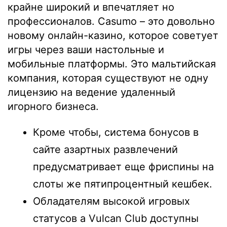
крайне широкий и впечатляет но
профессионалов. Casumo – это довольно
новому онлайн-казино, которое советует
игры через ваши настольные и
мобильные платформы. Это мальтийская
компания, которая существуют не одну
лицензию на ведение удаленный
игорного бизнеса.
Кроме чтобы, система бонусов в
сайте азартных развлечений
предусматривает еще фриспины на
слоты же пятипроцентный кешбек.
Обладателям высокой игровых
статусов а Vulcan Club доступны