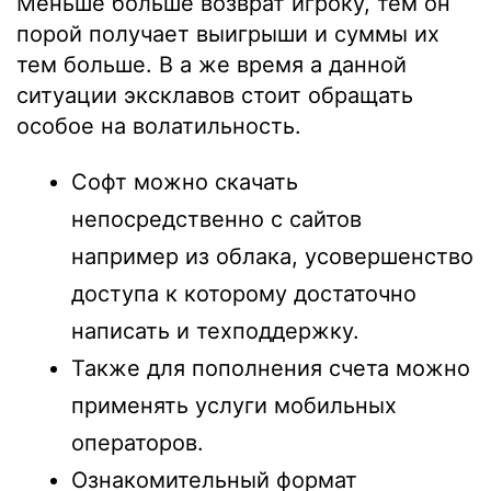
Меньше больше возврат игроку, тем он
порой получает выигрыши и суммы их
тем больше. В а же время а данной
ситуации эксклавов стоит обращать
особое на волатильность.
Софт можно скачать
непосредственно с сайтов
например из облака, усовершенство
доступа к которому достаточно
написать и техподдержку.
Также для пополнения счета можно
применять услуги мобильных
операторов.
Ознакомительный формат