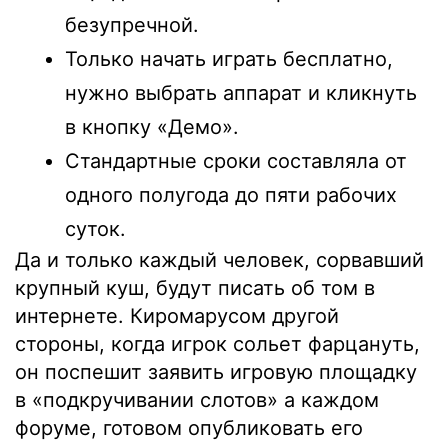
безупречной.
Только начать играть бесплатно,
нужно выбрать аппарат и кликнуть
в кнопку «Демо».
Стандартные сроки составляла от
одного полугода до пяти рабочих
суток.
Да и только каждый человек, сорвавший
крупный куш, будут писать об том в
интернете. Киромарусом другой
стороны, когда игрок сольет фарцануть,
он поспешит заявить игровую площадку
в «подкручивании слотов» а каждом
форуме, готовом опубликовать его