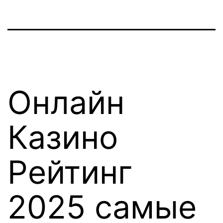
Онлайн
Казино
Рейтинг
2025 самые