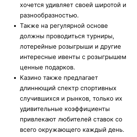
хочется удивляет своей широтой и
разнообразностью.
Также на регулярной основе
должны проводиться турниры,
лотерейные розыгрыши и другие
интересные ивенты с розыгрышем
ценные подарков.
Казино также предлагает
длиннющий спектр спортивных
случившихся и рынков, только их
удивительные коэффициенты
привлекают любителей ставок со
всего окружающего каждый день.