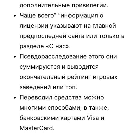
дополнительные привилегии.
Чаще всего” “информация о
лицензии указывают на главной
предпоследней сайта или только в
разделе «О нас».
Псевдорасследование этого они
суммируются и выводится
окончательный рейтинг игровых
заведений или топ.
Переводил средства можно
многими способами, в также,
банковскими картами Visa и
MasterCard.