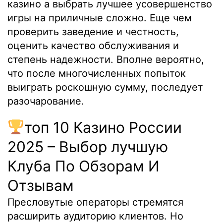
казино а выбрать лучшее усовершенство
игры на приличные сложно. Еще чем
проверить заведение и честность,
оценить качество обслуживания и
степень надежности. Вполне вероятно,
что после многочисленных попыток
выиграть роскошную сумму, последует
разочарование.
топ 10 Казино России
2025 – Выбор лучшую
Клуба По Обзорам И
Отзывам
Пресловутые операторы стремятся
расширить аудиторию клиентов. Но