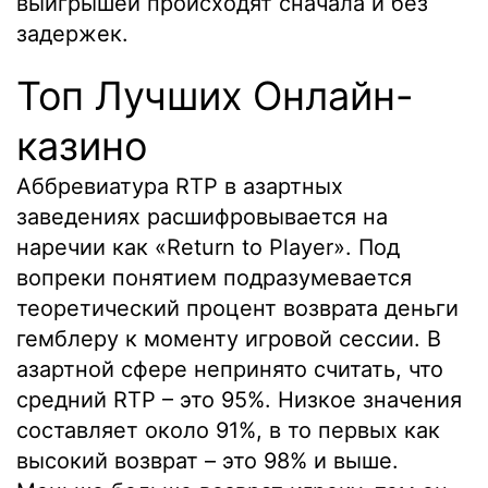
выигрышей происходят сначала и без
задержек.
Топ Лучших Онлайн-
казино
Аббревиатура RTP в азартных
заведениях расшифровывается на
наречии как «Return to Player». Под
вопреки понятием подразумевается
теоретический процент возврата деньги
гемблеру к моменту игровой сессии. В
азартной сфере непринято считать, что
средний RTP – это 95%. Низкое значения
составляет около 91%, в то первых как
высокий возврат – это 98% и выше.