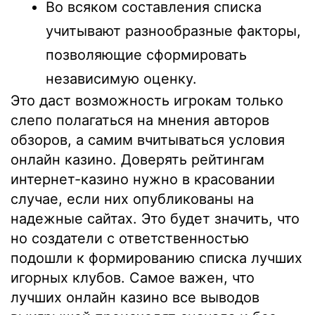
Во всяком составления списка
учитывают разнообразные факторы,
позволяющие сформировать
независимую оценку.
Это даст возможность игрокам только
слепо полагаться на мнения авторов
обзоров, а самим вчитываться условия
онлайн казино. Доверять рейтингам
интернет-казино нужно в красовании
случае, если них опубликованы на
надежные сайтах. Это будет значить, что
но создатели с ответственностью
подошли к формированию списка лучших
игорных клубов. Самое важен, что
лучших онлайн казино все выводов