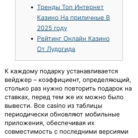
Тренды Топ Интернет
Казино На приличные В
2025 году
Рейтинг Онлайн Казино
От Лудогида
К каждому подарку устанавливается
вейджер – коэффициент, определяющий,
столько раз нужно повторить подарок на
ставках, перед тем же их можно было
вывести. Все casino из таблицы
периодически обновляют мобильные
приложения, обеспечивая их
совместимость с последними версиями