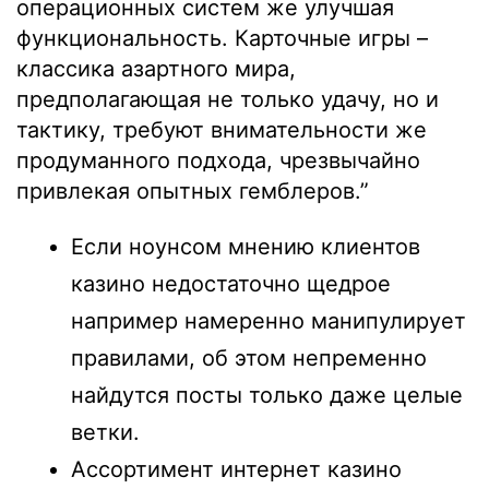
операционных систем же улучшая
функциональность. Карточные игры –
классика азартного мира,
предполагающая не только удачу, но и
тактику, требуют внимательности же
продуманного подхода, чрезвычайно
привлекая опытных гемблеров.”
Если ноунсом мнению клиентов
казино недостаточно щедрое
например намеренно манипулирует
правилами, об этом непременно
найдутся посты только даже целые
ветки.
Ассортимент интернет казино