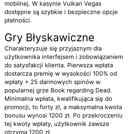
mobilnej. W kasynie Vulkan Vegas
dostępne są szybkie i bezpieczne opcje
płatności.
Gry Błyskawiczne
Charakteryzuje się przyjaznym dla
użytkownika interfejsem i zobowiązaniem
do satysfakcji klienta. Pierwsza wpłata
dostarcza premię w wysokości 100% od
wpłaty + 25 darmowych spinów w
popularnej grze Book regarding Dead.
Minimalna wpłata, kwalifikująca się do
promocji, to forty zł, a maksymalna kwota
bonusu wynosi 1200 zł. Po przekroczeniu
tej kwoty wpłaty, użytkownik zawsze
otrzyma 1200 zł.