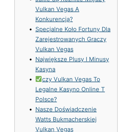
Vulkan Vegas A
Konkurencją?
Specjalne Koło Fortuny Dla
Zarejestrowanych Graczy
Vulkan Vegas
Największe Plusy I Minusy
Kasyna
czy Vulkan Vegas To
Legalne Kasyno Online T
Polsce?
Nasze Doświadczenie
Watts Bukmacherskiej
Vulkan Vegas