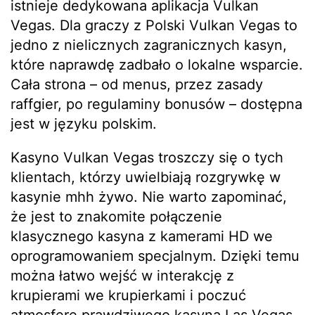
istnieje dedykowana aplikacja Vulkan
Vegas. Dla graczy z Polski Vulkan Vegas to
jedno z nielicznych zagranicznych kasyn,
które naprawdę zadbało o lokalne wsparcie.
Cała strona – od menus, przez zasady
raffgier, po regulaminy bonusów – dostępna
jest w języku polskim.
Kasyno Vulkan Vegas troszczy się o tych
klientach, którzy uwielbiają rozgrywkę w
kasynie mhh żywo. Nie warto zapominać,
że jest to znakomite połączenie
klasycznego kasyna z kamerami HD we
oprogramowaniem specjalnym. Dzięki temu
można łatwo wejść w interakcję z
krupierami we krupierkami i poczuć