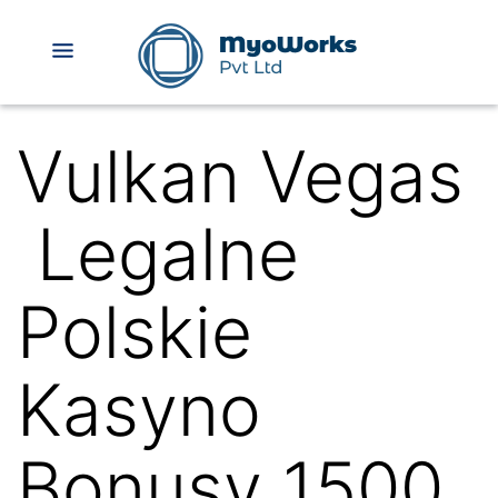
Vulkan Vegas
️ Legalne
Polskie
Kasyno ️
Bonusy 1500