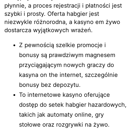
płynnie, a proces rejestracji i płatności jest
szybki i prosty. Oferta habgier jest
niezwykle różnorodna, a kasyno em żywo
dostarcza wyjątkowych wrażeń.
Z pewnością szelkie promocje i
bonusy są prawdziwym magnesem
przyciągającym nowych graczy do
kasyna on the internet, szczególnie
bonusy bez depozytu.
To internetowe kasyno oferujące
dostęp do setek habgier hazardowych,
takich jak automaty online, gry
stołowe oraz rozgrywki na żywo.