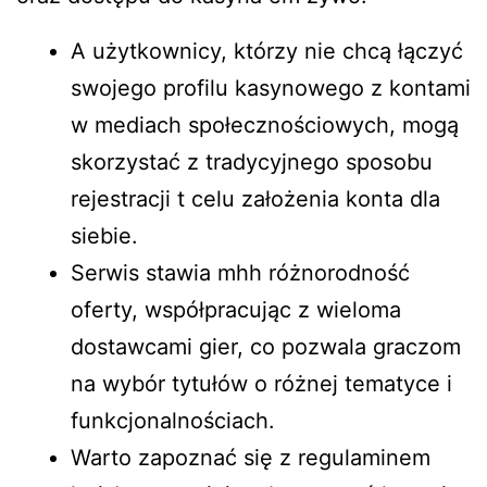
A użytkownicy, którzy nie chcą łączyć
swojego profilu kasynowego z kontami
w mediach społecznościowych, mogą
skorzystać z tradycyjnego sposobu
rejestracji t celu założenia konta dla
siebie.
Serwis stawia mhh różnorodność
oferty, współpracując z wieloma
dostawcami gier, co pozwala graczom
na wybór tytułów o różnej tematyce i
funkcjonalnościach.
Warto zapoznać się z regulaminem