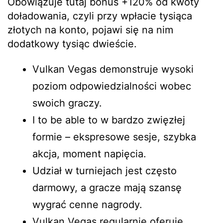
Obowiązuje tutaj bonus +120% od kwoty
doładowania, czyli przy wpłacie tysiąca
złotych na konto, pojawi się na nim
dodatkowy tysiąc dwieście.
Vulkan Vegas demonstruje wysoki
poziom odpowiedzialności wobec
swoich graczy.
I to be able to w bardzo zwięzłej
formie – ekspresowe sesje, szybka
akcja, moment napięcia.
Udział w turniejach jest często
darmowy, a gracze mają szansę
wygrać cenne nagrody.
Vulkan Vegas regularnie oferuje