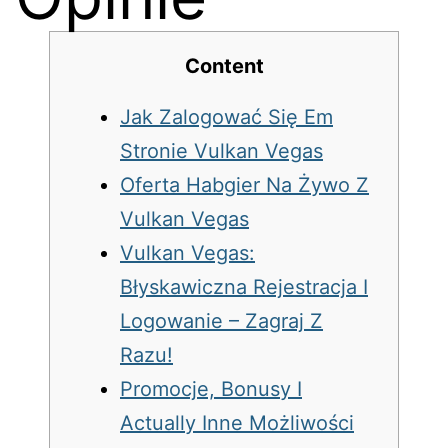
Content
Jak Zalogować Się Em
Stronie Vulkan Vegas
Oferta Habgier Na Żywo Z
Vulkan Vegas
Vulkan Vegas:
Błyskawiczna Rejestracja I
Logowanie – Zagraj Z
Razu!
Promocje, Bonusy I
Actually Inne Możliwości