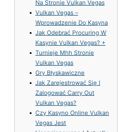
Na Stronie Vulkan Vegas
Vulkan Vegas –
Wprowadzenie Do Kasyna
Jak Odebrać Procuring W
Kasynie Vulkan Vegas? +
Turnieje Mhh Stronie
Vulkan Vegas
Gry Błyskawiczne
Jak Zarejestrować Się I
Zalogować Carry Out
Vulkan Vegas?
Czy Kasyno Online Vulkan
Vegas Jest