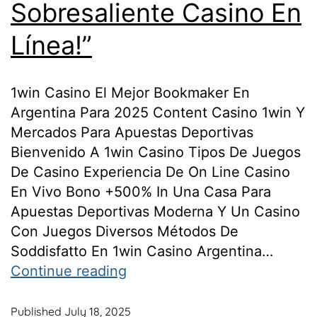
Sobresaliente Casino En
Línea!”
1win Casino El Mejor Bookmaker En
Argentina Para 2025 Content Casino 1win Y
Mercados Para Apuestas Deportivas
Bienvenido A 1win Casino Tipos De Juegos
De Casino Experiencia De On Line Casino
En Vivo Bono +500% In Una Casa Para
Apuestas Deportivas Moderna Y Un Casino
Con Juegos Diversos Métodos De
Soddisfatto En 1win Casino Argentina…
Continue reading
Published
July 18, 2025