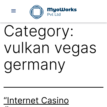
Category:
vulkan vegas
germany
“Internet Casino